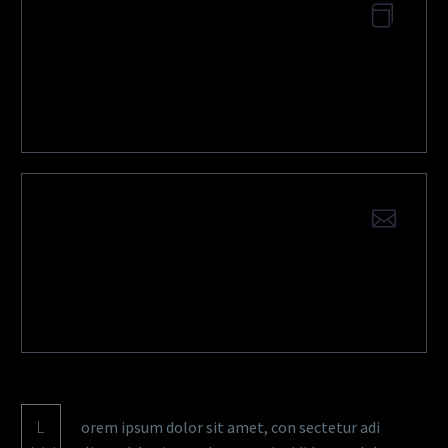
DOWNLOAD
APPLICATION EXAMPLE
QUESTIONS?
CONTACT US
L
orem ipsum dolor sit amet, con sectetur adi