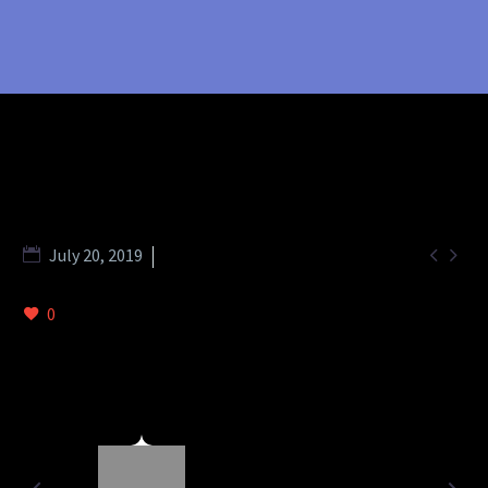


July 20, 2019
Splash Dark (Demo)
0