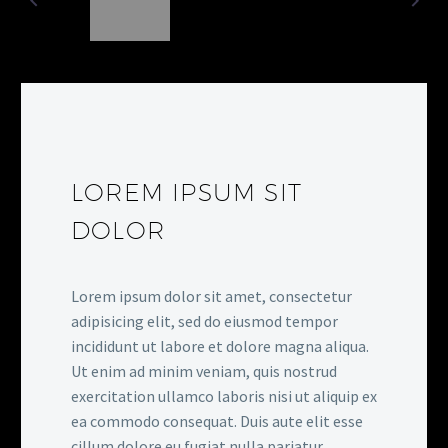
LOREM IPSUM SIT
DOLOR
Lorem ipsum dolor sit amet, consectetur
adipisicing elit, sed do eiusmod tempor
incididunt ut labore et dolore magna aliqua.
Ut enim ad minim veniam, quis nostrud
exercitation ullamco laboris nisi ut aliquip ex
ea commodo consequat. Duis aute elit esse
cillum dolore eu fugiat nulla pariatur.