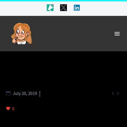


July 20, 2019
Splash Dark (Demo)
0