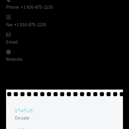
Phone: +1 916-875-2235
Fax: +1 916-875-2235
Email:
info@domain.tld
Website:
www.codex-themes.com
STATUS
On sale