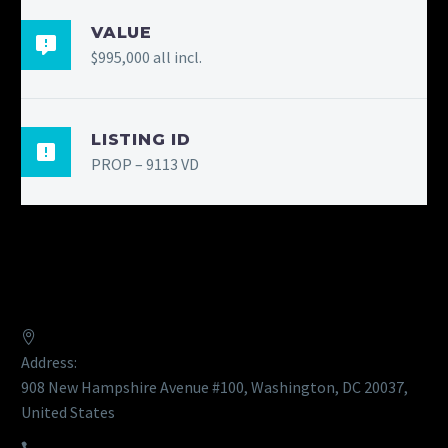
VALUE
$995,000 all incl.
LISTING ID
PROP – 9113 VD
CONTACT
Address:
908 New Hampshire Avenue #100, Washington, DC 20037,
United States