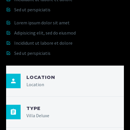
Sed ut perspiciatis
Lorem ipsum dolor sit amet
Adipisicing elit, sed do eiusmod
Incididunt ut labore et dolore
Sed ut perspiciatis
LOCATION
Location
TYPE
Villa Deluxe