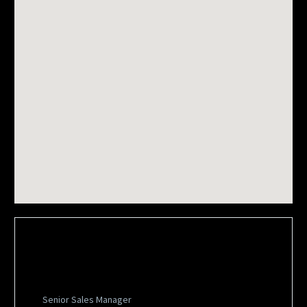
Steven Beals
Senior Sales Manager