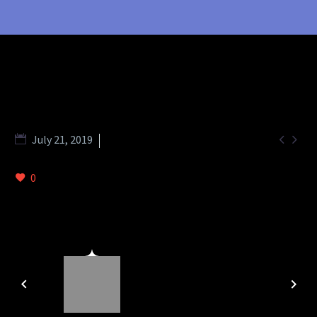


July 21, 2019
Branding Strategies (Spl Minimalistic) (Demo)
0