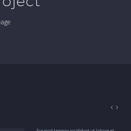
roject
page


Eusmod tempor incididunt ut labore et