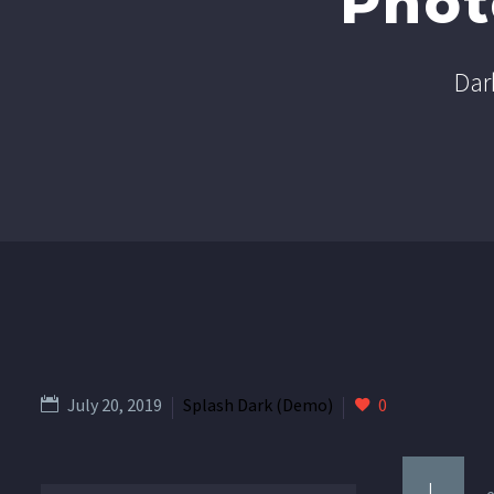
Phot
Dar
July 20, 2019
Splash Dark (Demo)
0
L