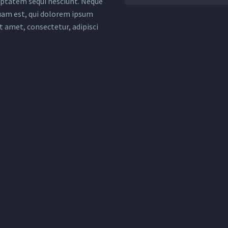
uptatem sequi nesciunt. Neque
uam est, qui dolorem ipsum
it amet, consectetur, adipisci