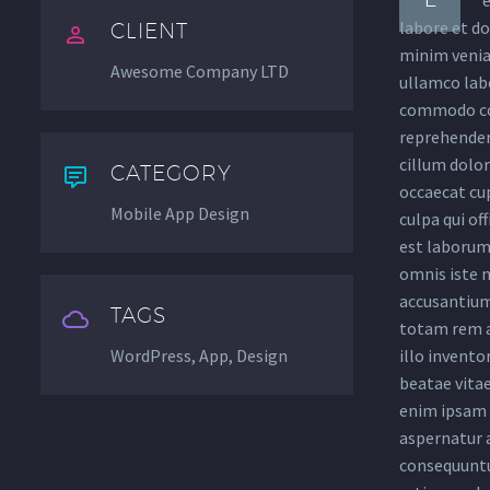
labore et d
CLIENT
minim venia
Awesome Company LTD
ullamco labo
commodo con
reprehenderi
cillum dolor
CATEGORY
occaecat cu
Mobile App Design
culpa qui of
est laborum.
omnis iste 
accusantiu
TAGS
totam rem a
WordPress, App, Design
illo invento
beatae vita
enim ipsam 
aspernatur a
consequuntu