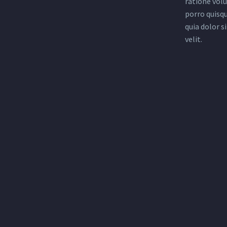
ratione vol
porro quisq
quia dolor s
velit.