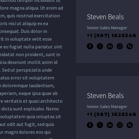
eiusmod tempor incididunt ut
olore magna aliqua. Ut enim ad
Steven Beals
m, quis nostrud exercitation
ris nisi ut aliquip ex ea
Senior Sales Manager
sequat. Duis dolor in
+1 (987) 1625346
t in voluptate velit esse
e eu fugiat nulla pariatur. sint
pidatat non proident, sunt in
ficia deserunt mollit anim id
 Sed ut perspiciatis unde
natus error sit voluptatem
m doloremque laudantium,
periam, eaque ipsa quae ab
Steven Beals
re veritatis et quasi architecto
Senior Sales Manager
e dicta sunt explicabo. Nemo
+1 (987) 1625346
voluptatem quia voluptas sit
ut odit aut fugit, sed quia
r magni dolores eos qui