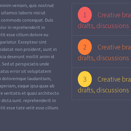
minim veniam, quis nostrud
 ullamco laboris nisi ut
1
Creative bra
ea commodo consequat. Duis
drafts, discussions
olor in reprehenderit in
lit esse cillum dolore eu
 pariatur. Excepteur sint
2
Creative bra
pidatat non proident, sunt in
drafts, discussions
ficia deserunt mollit anim id
 Sed ut perspiciatis unde
natus error sit voluptatem
3
Creative bra
m doloremque laudantium,
periam, eaque ipsa quae ab
drafts, discussions
re veritatis et quasi architecto
 dicta sunt. reprehenderit in
lit esse tate velit esse cillum.