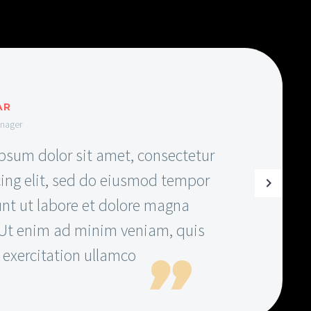
SAYS
AR
anager
psum dolor sit amet, consectetur
cing elit, sed do eiusmod tempor
unt ut labore et dolore magna
 Ut enim ad minim veniam, quis
 exercitation ullamco