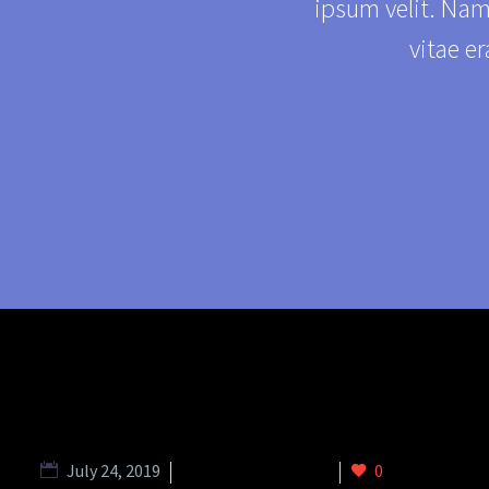
ipsum velit. Nam
vitae er
July 24, 2019
Splash Dark (Demo)
0