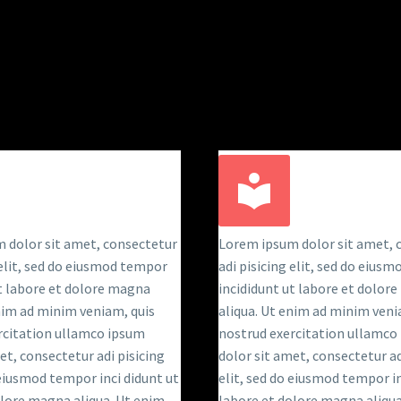
I-PURPOSE THEME L
 dolor sit amet, consectetur
Lorem ipsum dolor sit amet, 
 elit, sed do eiusmod tempor
adi pisicing elit, sed do eius
ut labore et dolore magna
incididunt ut labore et dolor
enim ad minim veniam, quis
aliqua. Ut enim ad minim veni
rcitation ullamco ipsum
nostrud exercitation ullamco
et, consectetur adi pisicing
dolor sit amet, consectetur ad
 eiusmod tempor inci didunt ut
elit, sed do eiusmod tempor in
olore magna aliqua. Ut enim
labore et dolore magna aliqua