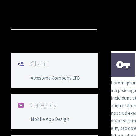
MULT
Client
Awesome Company LTD
Lorem ipsum
adi pisicing
incididunt 
Category
aliqua. Ut 
nostrud exe
Mobile App Design
dolor sit am
elit, sed do
labore et d