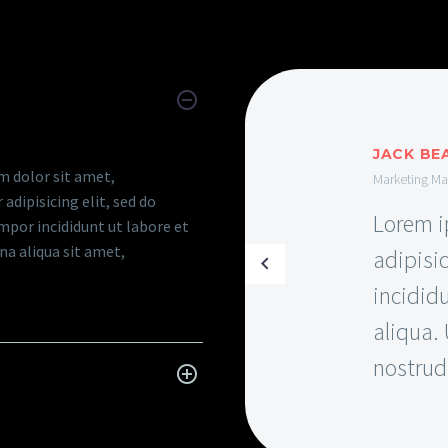
TIONS
CUSTOMER 
SECTETUR ELIT
JACK BE
 dolor sit amet,
Marketing M
adipisicing elit, sed do
Lorem i
por incididunt ut labore et
a aliqua sit amet,
adipisi
incidid
aliqua.
nostrud
PTATE ESSE