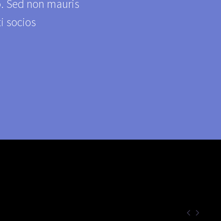
o. Sed non mauris
ti socios

