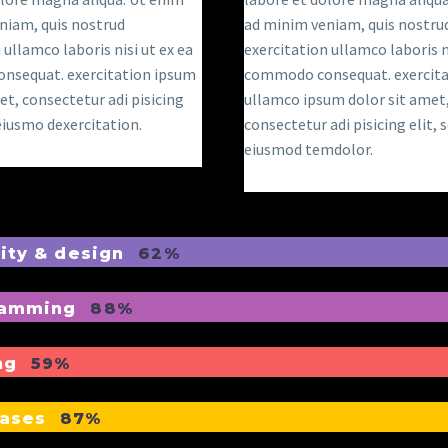
niam, quis nostrud
ad minim veniam, quis nostru
 ullamco laboris nisi ut ex ea
exercitation ullamco laboris ni
sequat. exercitation ipsum
commodo consequat. exercita
et, consectetur adi pisicing
ullamco ipsum dolor sit amet
 eiusmo dexercitation.
consectetur adi pisicing elit, 
eiusmod temdolor.
lity & design
62%
ramming
88%
ng
59%
bases
87%