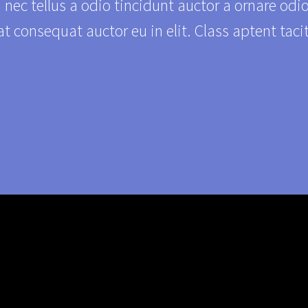
 nec tellus a odio tincidunt auctor a ornare odi
at consequat auctor eu in elit. Class aptent taci