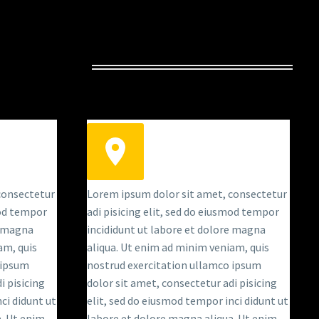
AUNCH
consectetur
Lorem ipsum dolor sit amet, consectetur
mod tempor
adi pisicing elit, sed do eiusmod tempor
e magna
incididunt ut labore et dolore magna
am, quis
aliqua. Ut enim ad minim veniam, quis
 ipsum
nostrud exercitation ullamco ipsum
i pisicing
dolor sit amet, consectetur adi pisicing
ci didunt ut
elit, sed do eiusmod tempor inci didunt ut
. Ut enim
labore et dolore magna aliqua. Ut enim