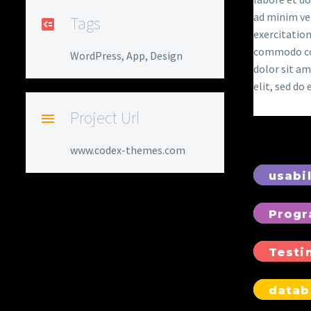
ad minim ve
Tags
exercitation
commodo con
WordPress, App, Design
dolor sit am
elit, sed do
Project Url
www.codex-themes.com
usabi
Prog
Testi
data