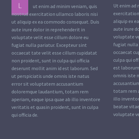
L
Ut enim ad 
ut enim ad minim veniam, quis
exercitation
nostrud exercitation ullamco laboris nisi
aliquip ex 
ut aliquip ex ea commodo consequat. Duis
aute irure d
aute irure dolor in reprehenderit in
voluptate ve
voluptate velit esse cillum dolore eu
fugiat nulla
fugiat nulla pariatur. Excepteur sint
occaecat cu
occaecat tate velit esse cillum cupidatat
culpa qui of
non proident, sunt in culpa qui officia
est laborum.
deserunt mollit anim id est laborum. Sed
omnis iste 
ut perspiciatis unde omnis iste natus
accusantiu
error sit voluptatem accusantium
totam rem a
doloremque laudantium, totam rem
illo invento
aperiam, eaque ipsa quae ab illo inventore
beatae vitae
veritatis et quasin proident, sunt in culpa
voluptate ve
qui officia de.