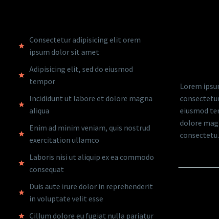
SERVICES
SOLU
Consectetur adipisicing elit orem
CON
ipsum dolor sit amet
Adipisicing elit, sed do eiusmod
tempor
Lorem ipsum
Incididunt ut labore et dolore magna
consectetur 
aliqua
eiusmod tem
dolore magn
Enim ad minim veniam, quis nostrud
consectetu.
exercitation ullamco
Laboris nisi ut aliquip ex ea commodo
consequat
VOLU
Duis aute irure dolor in reprehenderit
in voluptate velit esse
Cillum dolore eu fugiat nulla pariatur