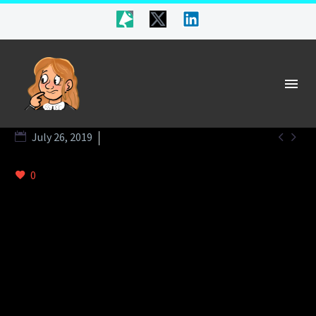


July 26, 2019
metro (Demo)
0
MODERN ART
CLEAN
MINIMALISTIC