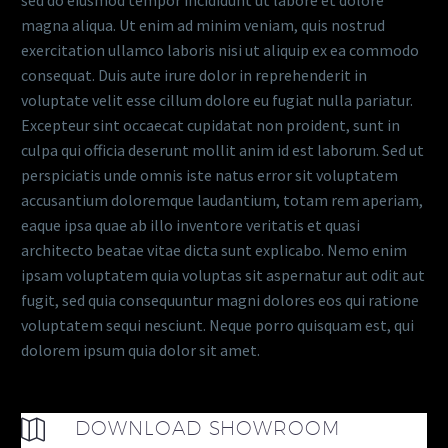
sed do eiusmod tempor incididunt ut labore et dolore
magna aliqua. Ut enim ad minim veniam, quis nostrud
exercitation ullamco laboris nisi ut aliquip ex ea commodo
consequat. Duis aute irure dolor in reprehenderit in
voluptate velit esse cillum dolore eu fugiat nulla pariatur.
Excepteur sint occaecat cupidatat non proident, sunt in
culpa qui officia deserunt mollit anim id est laborum. Sed ut
perspiciatis unde omnis iste natus error sit voluptatem
accusantium doloremque laudantium, totam rem aperiam,
eaque ipsa quae ab illo inventore veritatis et quasi
architecto beatae vitae dicta sunt explicabo. Nemo enim
ipsam voluptatem quia voluptas sit aspernatur aut odit aut
fugit, sed quia consequuntur magni dolores eos qui ratione
voluptatem sequi nesciunt. Neque porro quisquam est, qui
dolorem ipsum quia dolor sit amet.
DOWNLOAD SHOWROOM