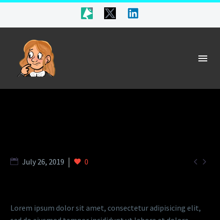


July 26, 2019
0
Lorem ipsum dolor sit amet, consectetur adipisicing elit,